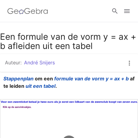
Google Classroom
Een formule van de vorm y = ax +
b afleiden uit een tabel
GeoGebra Klaslokaal
Auteur:
André Snijers
Stappenplan
 om een 
formule van de vorm y = ax + b
 af 
Aanmelden
te leiden 
uit een tabel
.