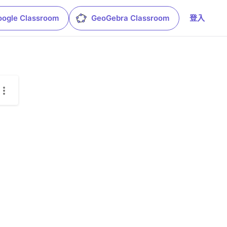
oogle Classroom
GeoGebra Classroom
登入