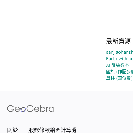
最新資源
sanjiaohans
Earth with co
AI 訓練教室
國旗 (作圖步驟
算柱 (兩位數)
關於
服務條款
繪圖計算機