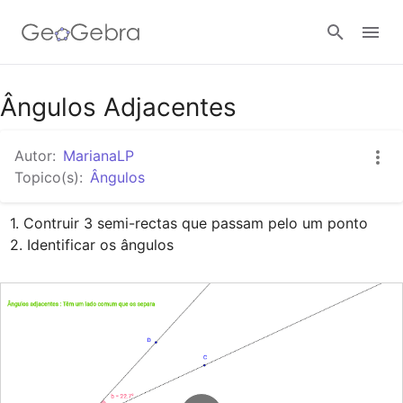
Google Classroom
Ângulos Adjacentes
Autor:
MarianaLP
GeoGebra Classroom
Topico(s):
Ângulos
1. Contruir 3 semi-rectas que passam pelo um ponto 

Entrar
2. Identificar os ângulos