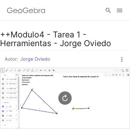
Google Classroom
++Modulo4 - Tarea 1 -
Herramientas - Jorge Oviedo
GeoGebra Classroom
Autor:
Jorge Oviedo
Abrir sesión