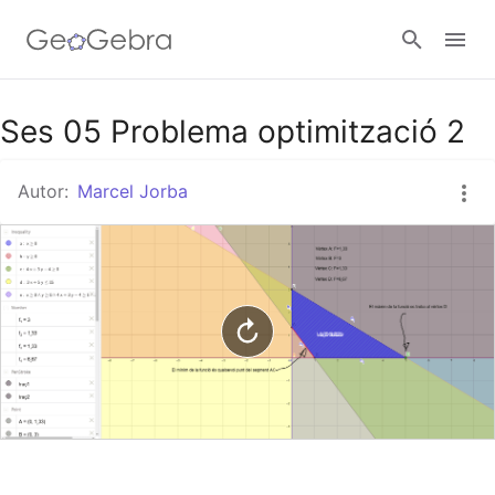
Google Classroom
Ses 05 Problema optimització 2
Autor:
Marcel Jorba
Aula GeoGebra
Valideu-vos