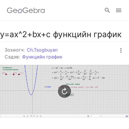
Гүүгэл анги
y=ax^2+bx+c функцийн график
Зохиогч:
Ch.Tsogbuyan
ГеоГебра анги
Сэдэв:
Функцийн график
Нэвтрэх