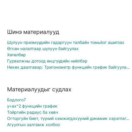
Шинэ материалууд
Шулуун призмүүдийн гадаргуун талбайн томьёог ашиглах
Өгсөн налалтаар шулуун байгуулах
Хөтөлбөр
Гурвалжны дотоод өнцгүүдийн нийлбэр
Нөхөх даалгавар: Тригонометр функцийн график байгуулах дасгал
Материалуудыг судлах
Бодлого7
y=ax^2 функцийн график
Тойргийн радиус ба хөвч
Огторгуйн биет, түүний хэмжигдэхүүний динамик хэрэглэгдэхүүн бэлтгэх асуудалд
Агуулгын залгамж холбоо