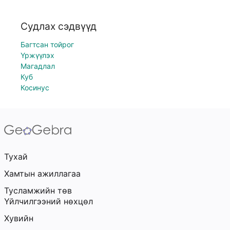
Судлах сэдвүүд
Багтсан тойрог
Үржүүлэх
Магадлал
Куб
Косинус
Тухай
Хамтын ажиллагаа
Тусламжийн төв
Үйлчилгээний нөхцөл
Хувийн