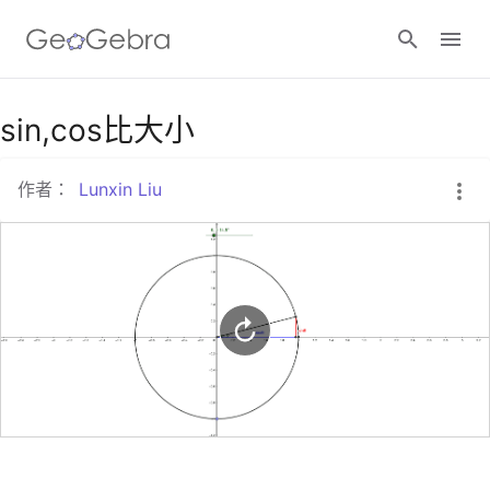
Google Classroom
sin,cos比大小
作者：
Lunxin Liu
GeoGebra Classroom
登入