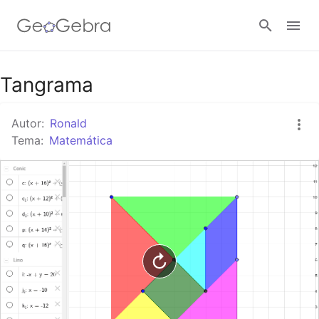
Google Classroom
Tangrama
Autor:
Ronald
GeoGebra Classroom
Tema:
Matemática
Abrir sesión