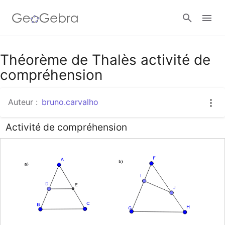
Google Classroom
Théorème de Thalès activité de
compréhension
Classe GeoGebra
Auteur :
bruno.carvalho
Activité de compréhension
Se connecter