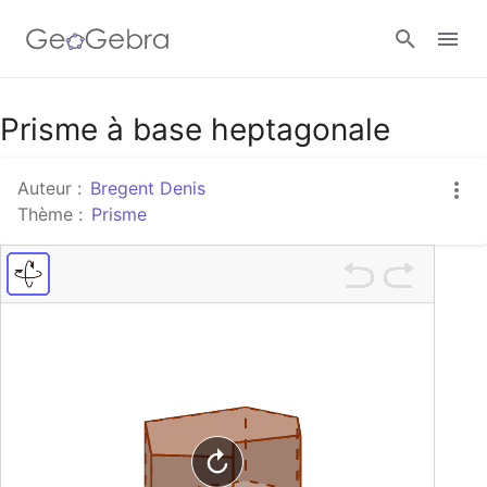
Google Classroom
Prisme à base heptagonale
Auteur :
Bregent Denis
Classe GeoGebra
Thème :
Prisme
Se connecter