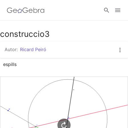
Google Classroom
construccio3
Autor:
Ricard Peiró
Aula GeoGebra
espills
Valideu-vos