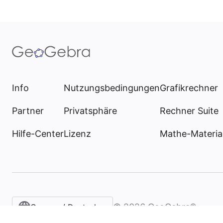
Info
Nutzungsbedingungen
Grafikrechner
Partner
Privatsphäre
Rechner Suite
Hilfe-Center
Lizenz
Mathe-Materia
©
2026
GeoGebra®
German / Deutsch