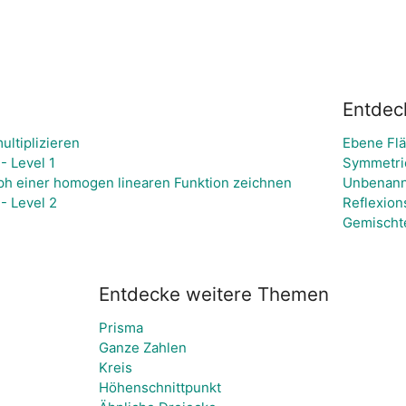
Entdec
ltiplizieren
Ebene Fl
- Level 1
Symmetri
ph einer homogen linearen Funktion zeichnen
Unbenann
- Level 2
Reflexion
Gemischt
Entdecke weitere Themen
Prisma
Ganze Zahlen
Kreis
Höhenschnittpunkt