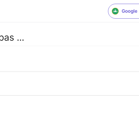
Google
as ...