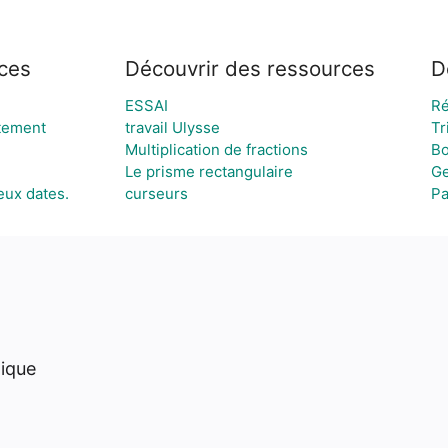
ces
Découvrir des ressources
D
ESSAI
Ré
tement
travail Ulysse
Tr
Multiplication de fractions
Bo
Le prisme rectangulaire
Ge
eux dates.
curseurs
Pa
hique