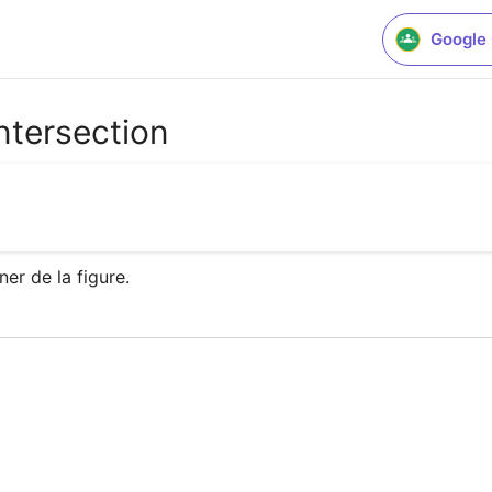
Google
ntersection
er de la figure.