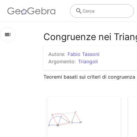
Cerca
Congruenze nei Trian
Contenuti
Autore:
Fabio Tassoni
Congruenze nei Triangoli
Argomento:
Triangoli
Primo Criterio di Congruenza
Teoremi basati sui criteri di congruenza 
Teorema (diretto) del Triangolo Isoscele
Secondo Criterio di Congruenza
Teorema (inverso) del triangolo isoscele
Terzo Criterio di Congruenza