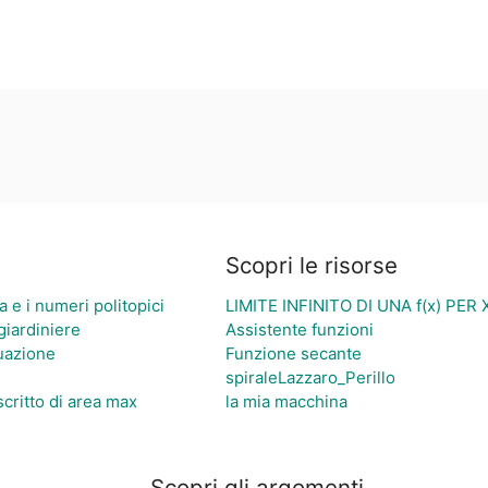
Scopri le risorse
ia e i numeri politopici
LIMITE INFINITO DI UNA f(x) PER
giardiniere
Assistente funzioni
quazione
Funzione secante
spiraleLazzaro_Perillo
scritto di area max
la mia macchina
Scopri gli argomenti