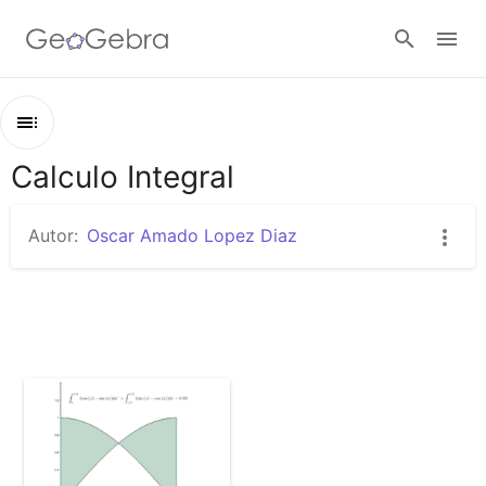
Abrir sesión
Calculo Integral
Esquema
Calculo Integral
Autor:
Oscar Amado Lopez Diaz
Area Entre Dos Funciones