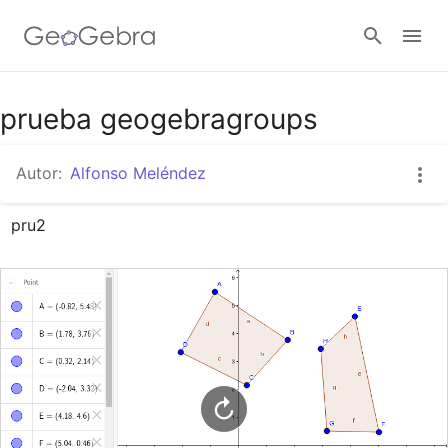
Google Classroom
prueba geogebragroups
Autor:
Alfonso Meléndez
GeoGebra Classroom
pru2
Abrir sesión