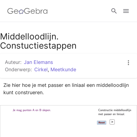
Google Classroom
Middelloodlijn.
Constuctiestappen
GeoGebra Klaslokaal
Auteur:
Jan Elemans
Onderwerp:
Cirkel
,
Meetkunde
Aanmelden
Zie hier hoe je met passer en liniaal een middelloodlijn 
kunt construeren.