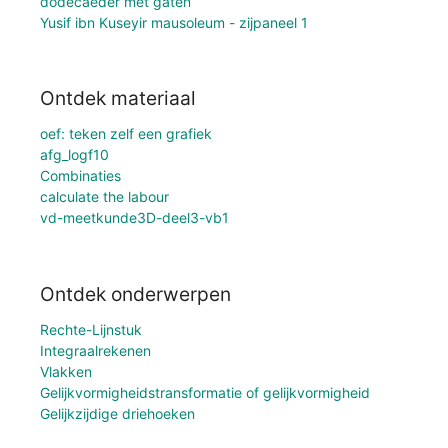
dodecaëder met gaten
Yusif ibn Kuseyir mausoleum - zijpaneel 1
Ontdek materiaal
oef: teken zelf een grafiek
afg_logf10
Combinaties
calculate the labour
vd-meetkunde3D-deel3-vb1
Ontdek onderwerpen
Rechte-Lijnstuk
Integraalrekenen
Vlakken
Gelijkvormigheidstransformatie of gelijkvormigheid
Gelijkzijdige driehoeken