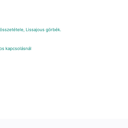
sszetétele, Lissajous görbék.
os kapcsolásnál