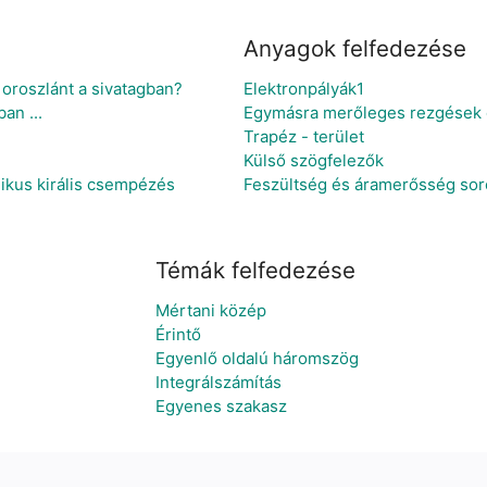
Anyagok felfedezése
oroszlánt a sivatagban?
Elektronpályák1
an ...
Egymásra merőleges rezgések ö
Trapéz - terület
Külső szögfelezők
ikus királis csempézés
Feszültség és áramerősség sor
Témák felfedezése
Mértani közép
Érintő
Egyenlő oldalú háromszög
Integrálszámítás
Egyenes szakasz