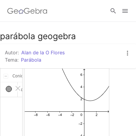
Google Classroom
parábola geogebra
Autor:
Alan de la O Flores
GeoGebra Classroom
Tema:
Parábola
Abrir sesión