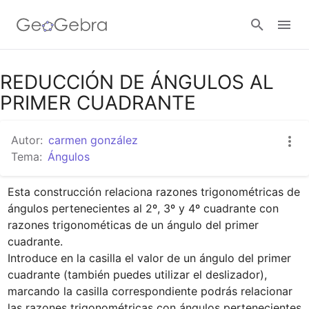
Google Classroom
REDUCCIÓN DE ÁNGULOS AL
PRIMER CUADRANTE
GeoGebra Classroom
Autor:
carmen gonzález
Tema:
Ángulos
Abrir sesión
Esta construcción relaciona razones trigonométricas de 
ángulos pertenecientes al 2º, 3º y 4º cuadrante con 
razones trigonométicas de un ángulo del primer 
cuadrante.

Introduce en la casilla el valor de un ángulo del primer 
cuadrante (también puedes utilizar el deslizador), 
marcando la casilla correspondiente podrás relacionar 
las razones trigonométricas con ángulos pertenecientes 