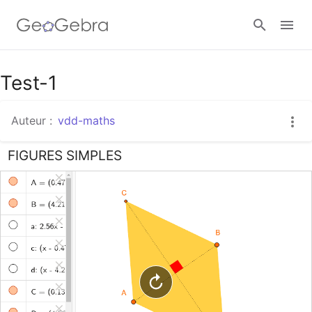
Google Classroom
Test-1
Auteur :
vdd-maths
Classe GeoGebra
FIGURES SIMPLES
Se connecter