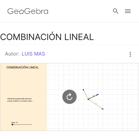
Google Classroom
COMBINACIÓN LINEAL
Autor:
LUIS MAS
GeoGebra Classroom
Abrir sesión