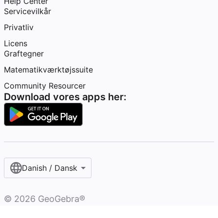
Help Center
Servicevilkår
Privatliv
Licens
Graftegner
Matematikværktøjssuite
Community Resourcer
Download vores apps her:
Danish / Dansk‎
©
2026
GeoGebra®