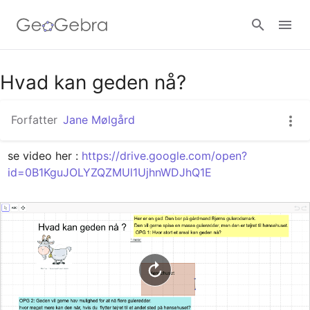
Google Classroom
Hvad kan geden nå?
Forfatter
Jane Mølgård
GeoGebra Classroom
se video her : 
https://drive.google.com/open?
id=0B1KguJOLYZQZMUl1UjhnWDJhQ1E
Log ind