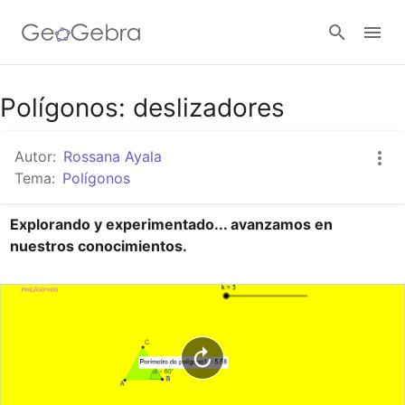
Google Classroom
Polígonos: deslizadores
Autor:
Rossana Ayala
GeoGebra Classroom
Tema:
Polígonos
Explorando y experimentado... avanzamos en 
Abrir sesión
nuestros conocimientos.