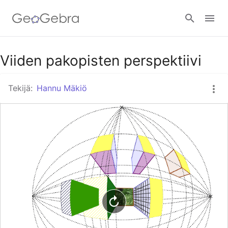
Google Classroom
Viiden pakopisten perspektiivi
Tekijä:
Hannu Mäkiö
GeoGebra Classroom
Kirjaudu