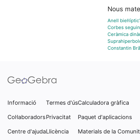
Nous mate
Anell biel·líptic
Corbes seguin
Ceràmica dinà
Suprahiperbol
Constantin Brâ
Informació
Termes d'ús
Calculadora gràfica
Col·laboradors
Privacitat
Paquet d'aplicacions
Centre d'ajuda
Llicència
Materials de la Comunit