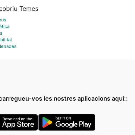
cobriu Temes
ons
ètica
s
ilitat
denades
arregueu-vos les nostres aplicacions aquí::