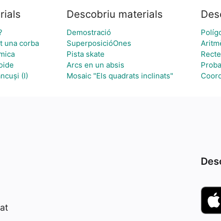
rials
Descobriu materials
Des
?
Demostració
Políg
t una corba
SuperposicióOnes
Aritm
mica
Pista skate
Recte
oide
Arcs en un absis
Probab
ncuși (I)
Mosaic "Els quadrats inclinats"
Coor
Desc
at