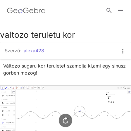
Google Classroom
valtozo teruletu kor
Szerző:
alexa428
GeoGebra Classroom
Változo sugaru kor teruletet szamolja ki,ami egy sinusz 
gorben mozog!
Bejelentkezés