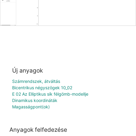
Új anyagok
Számrendszek, átváltás
Bicentrikus négyszögek 10_02
E 02 Az Elliptikus sík félgömb-modellje
Dinamikus koordináták
Magasságpont(ok)
Anyagok felfedezése