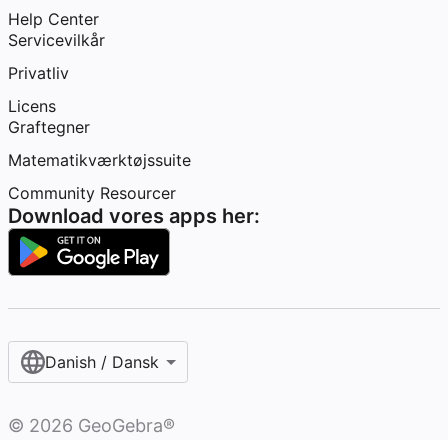
Help Center
Servicevilkår
Privatliv
Licens
Graftegner
Matematikværktøjssuite
Community Resourcer
Download vores apps her:
Danish / Dansk‎
©
2026
GeoGebra®