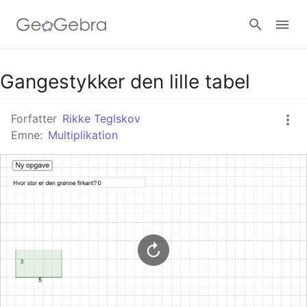
Google Classroom
Gangestykker den lille tabel
Forfatter
Rikke Teglskov
GeoGebra Classroom
Emne:
Multiplikation
Log ind