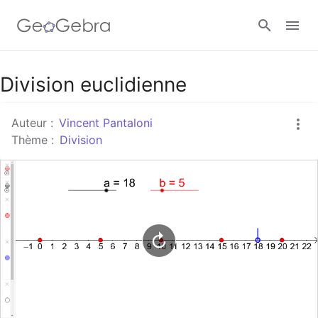
Google Classroom
Division euclidienne
Auteur :
Vincent Pantaloni
Classe GeoGebra
Thème :
Division
Se connecter