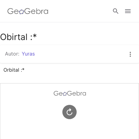
Google Classroom
Obirtal :*
Autor:
Yuras
GeoGebra Classroom
Orbital :*
Zaloguj się