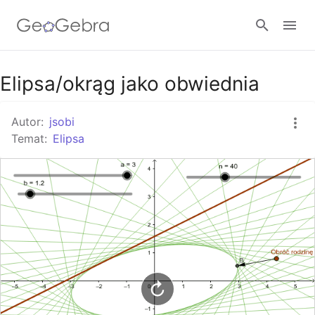
Google Classroom
Elipsa/okrąg jako obwiednia
Autor:
jsobi
GeoGebra Classroom
Temat:
Elipsa
Zaloguj się