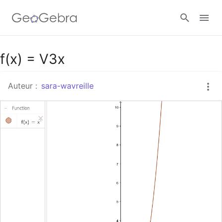
Google Classroom
f(x) = V3x
Auteur :
sara-wavreille
Classe GeoGebra
Se connecter