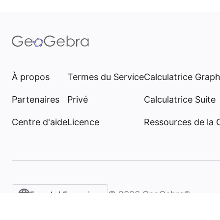
À propos
Termes du Service
Calculatrice Grap
Partenaires
Privé
Calculatrice Suite
Centre d'aide
Licence
Ressources de la
©
2026
GeoGebra®
French / Français‎