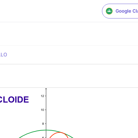
Google C
LLO