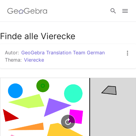
Google Classroom
Finde alle Vierecke
Autor:
GeoGebra Translation Team German
GeoGebra Classroom
Thema:
Vierecke
Anmelden