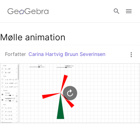
Google Classroom
Mølle animation
Forfatter
Carina Hartvig Bruun Severinsen
GeoGebra Classroom
Log ind