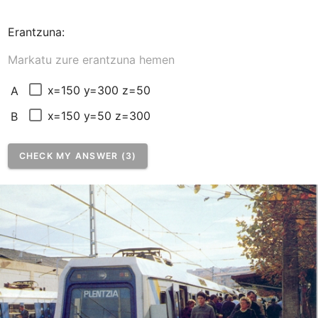
Erantzuna:
Markatu zure erantzuna hemen
x=150 y=300 z=50
A
x=150 y=50 z=300
B
CHECK MY ANSWER (3)