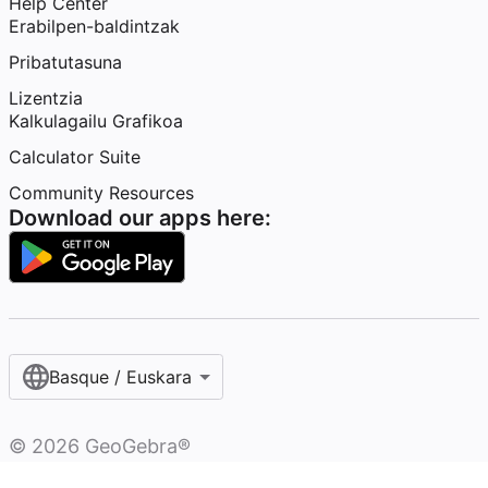
Help Center
Erabilpen-baldintzak
Pribatutasuna
Lizentzia
Kalkulagailu Grafikoa
Calculator Suite
Community Resources
Download our apps here:
Basque / Euskara
©
2026
GeoGebra®