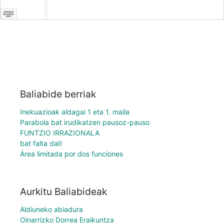
Baliabide berriak
Inekuazioak aldagai 1 eta 1. maila
Parabola bat irudikatzen pausoz-pauso
FUNTZIO IRRAZIONALA
bat falta daII
Área limitada por dos funciones
Aurkitu Baliabideak
Aldiuneko abiadura
Oinarrizko Dorrea Eraikuntza