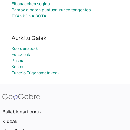
Fibonacciren segida
Parabola baten puntuan zuzen tangentea
TXANPONA BOTA
Aurkitu Gaiak
Koordenatuak
Funtzioak
Prisma
Konoa
Funtzio Trigonometrikoak
Baliabideari buruz
Kideak