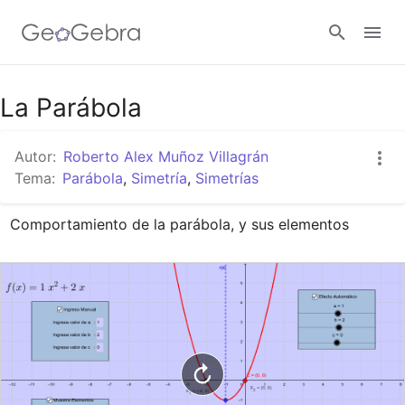
Google Classroom
La Parábola
Autor:
Roberto Alex Muñoz Villagrán
GeoGebra Classroom
Tema:
Parábola
,
Simetría
,
Simetrías
Comportamiento de la parábola, y sus elementos
Abrir sesión