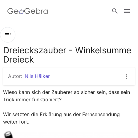
Anmelden
Dreieckszauber - Winkelsumme
Kapitel
Dreieck
Dreieckszauber - Winkelsumme Dreieck
Wissen ist Macht - Wissen wie man's macht: Dreieck Zauber
Autor:
Nils Hälker
Dreiecke selber zeichnen und Winkelsumme überprüfen
Wieso kann sich der Zauberer so sicher sein, dass sein 
Ein dynamisches Dreieck verwenden und Winkelsumme überprü
Trick immer funktioniert?

STOP Sprich mit deinem Lehrer
Wir setzten die Erklärung aus der Fernsehsendung 
Sprinter: Winkel zusammen wandern lassen
weiter fort.