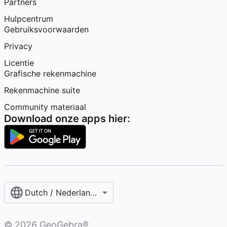
Partners
Hulpcentrum
Gebruiksvoorwaarden
Privacy
Licentie
Grafische rekenmachine
Rekenmachine suite
Community materiaal
Download onze apps hier:
Dutch / Nederlands‎ (België)‎
©
2026
GeoGebra®