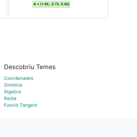
Descobriu Temes
Coordenades
Simetria
Àlgebra
Resta
Funció Tangent