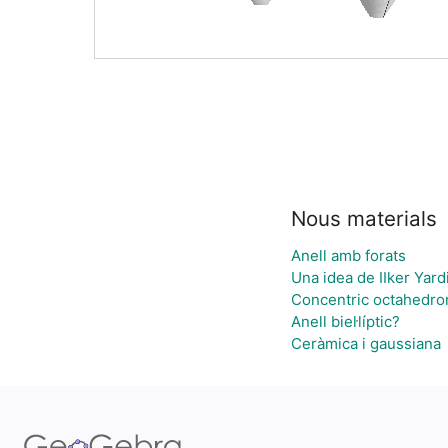
Nous materials
Anell amb forats
Una idea de IIker Yard
Concentric octahedro
Anell biel·líptic?
Ceràmica i gaussiana