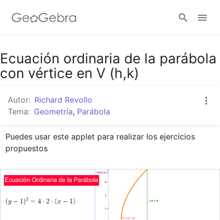
Google Classroom
Ecuación ordinaria de la parábola
con vértice en V (h,k)
GeoGebra Classroom
Autor:
Richard Revollo
Tema:
Geometría
,
Parábola
Abrir sesión
Puedes usar este applet para realizar los ejercicios 
propuestos