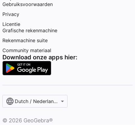
Gebruiksvoorwaarden
Privacy
Licentie
Grafische rekenmachine
Rekenmachine suite
Community materiaal
Download onze apps hier:
Dutch / Nederlands‎ (België)‎
©
2026
GeoGebra®