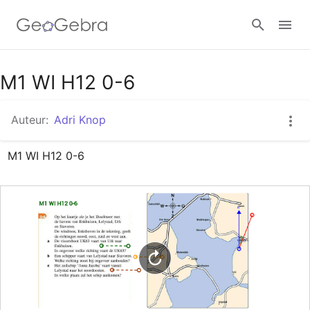
Google Classroom
M1 WI H12 0-6
Auteur:
Adri Knop
GeoGebra Klaslokaal
M1 WI H12 0-6
Aanmelden