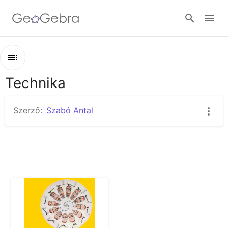
Google Classroom
Technika
Áttekintés
GeoGebra Classroom
Technika
Szerző:
Szabó Antal
phénakistiscope
Bejelentkezés