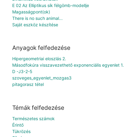
E 02 Az Elliptikus sík félgömb-modellje
Magasságpont(ok)
There is no such animal...
Saját eszköz készítése
Anyagok felfedezése
Hipergeometriai eloszlás 2.
Másodfokúra visszavezethető exponenciális egyenlet 1.
D -J3-2-5
szoveges_egyenlet_mozgas3
pitagorasz tétel
Témák felfedezése
Természetes számok
Érintő
Tükrözés