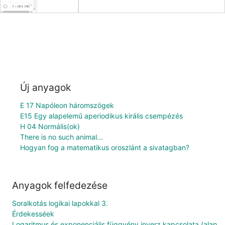
Új anyagok
E 17 Napóleon háromszögek
E15 Egy alapelemű aperiodikus királis csempézés
H 04 Normális(ok)
There is no such animal...
Hogyan fog a matematikus oroszlánt a sivatagban?
Anyagok felfedezése
Soralkotás logikai lapokkal 3.
Érdekesséek
Logaritmus és exponenciális függvény inverz kapcsolata (alap 1-nél nagyobb)