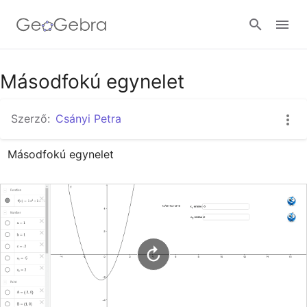
Google Classroom
Másodfokú egynelet
Szerző:
Csányi Petra
GeoGebra Classroom
Másodfokú egynelet
Bejelentkezés