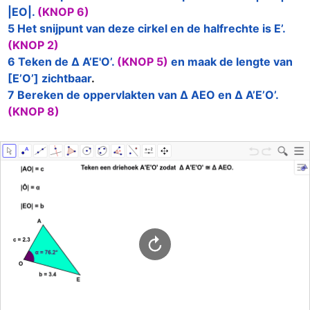
|EO|.
(KNOP 6)
5 Het snijpunt van deze cirkel en de halfrechte is E’.
(KNOP 2)
6 Teken de ∆ A’E'O’.
(KNOP 5)
en maak de lengte van 
[E’O’] zichtbaar
7 Bereken de oppervlakten van ∆ AEO en ∆ A’E’O’.
(KNOP 8)