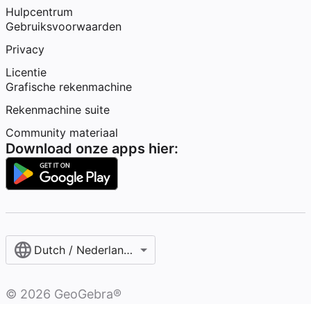
Hulpcentrum
Gebruiksvoorwaarden
Privacy
Licentie
Grafische rekenmachine
Rekenmachine suite
Community materiaal
Download onze apps hier:
Dutch / Nederlands‎ (België)‎
©
2026
GeoGebra®