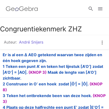
Google Classroom
Congruentiekenmerk ZHZ
Auteur:
André Snijers
GeoGebra Klaslokaal
Er is al een ∆ AEO getekend waarvan twee zijden en 
één hoek gegeven zijn.

Aanmelden
1 Teken een punt A’ en teken het lijnstuk [A’O’] zodat 
|A’O’| = |AO|.
(KNOP 3)
Maak de lengte van [A’O’] 
zichtbaar.
2 Construeer in O’ een hoek  zodat |Ô'| = |Ô|.
(KNOP 
8)
3 Teken het ontbrekende been van deze hoek.
(KNOP 
3)
4 Plaats op deze halfrechte een punt E’ zodat |E’O'| = 