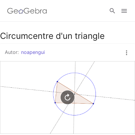
Google Classroom
Circumcentre d'un triangle
Autor:
noapengui
Aula GeoGebra
Valideu-vos