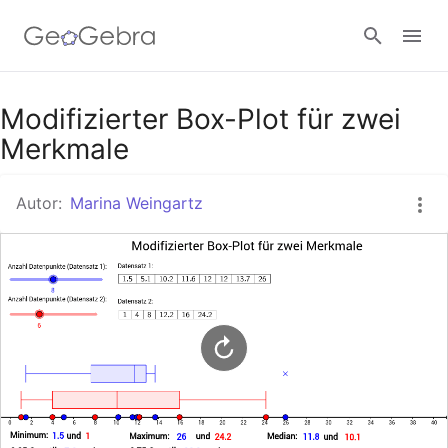
Google Classroom
Modifizierter Box-Plot für zwei
Merkmale
GeoGebra Classroom
Autor:
Marina Weingartz
Anmelden